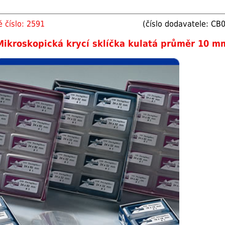
 číslo: 2591
(číslo dodavatele: C
Mikroskopická krycí sklíčka kulatá průměr 10 m